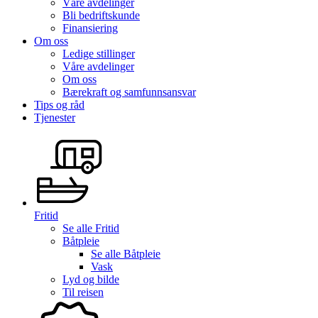
Våre avdelinger
Bli bedriftskunde
Finansiering
Om oss
Ledige stillinger
Våre avdelinger
Om oss
Bærekraft og samfunnsansvar
Tips og råd
Tjenester
Fritid
Se alle
Fritid
Båtpleie
Se alle
Båtpleie
Vask
Lyd og bilde
Til reisen