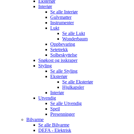
Eksteriør
Interiør
Se alle
Interiør
Gulvmatter
Instrumenter
Lukt
Se alle
Lukt
Wonderbaum
Oppbevaring
Setetrekk
Solbeskyttelse
Snøkost og isskraper
Styling
Se alle
Styling
Eksteriør
Se alle
Eksteriør
Hjulkapsler
Interiør
Utvendig
Se alle
Utvendig
Speil
Presenninger
Bilvarme
Se alle
Bilvarme
DEFA - Elektrisk