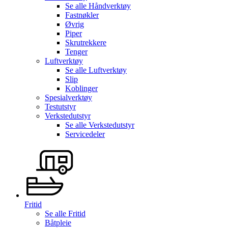
Se alle
Håndverktøy
Fastnøkler
Øvrig
Piper
Skrutrekkere
Tenger
Luftverktøy
Se alle
Luftverktøy
Slip
Koblinger
Spesialverktøy
Testutstyr
Verkstedutstyr
Se alle
Verkstedutstyr
Servicedeler
Fritid
Se alle
Fritid
Båtpleie