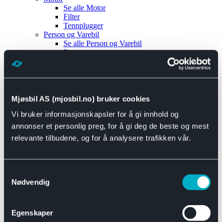
Se alle
Motor
Filter
Tennplugger
Person og Varebil
Se alle
Person og Varebil
Brems
Elektrisk
Bremser
Motor og drivverk
Universal
Se alle
Universal
Mjøsbil AS (mjosbil.no) bruker cookies
Bremsedeler
Vi bruker informasjonskapsler for å gi innhold og
Se alle
Bremsedeler
Bremsenippler
annonser et personlig preg, for å gi deg de beste og mest
Drivline og motor
relevante tilbudene, og for å analysere trafikken vår.
Se alle
Drivline og motor
Bensinpumpe
Eksosanlegg
Se alle
Eksosanlegg
Samtykkevalg
Reparasjonsmateriell
Nødvendig
Eksteriør
Se alle
Eksteriør
Horn og Tuter
Egenskaper
Speil
Interiør