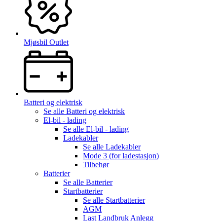
Mjøsbil Outlet
Batteri og elektrisk
Se alle
Batteri og elektrisk
El-bil - lading
Se alle
El-bil - lading
Ladekabler
Se alle
Ladekabler
Mode 3 (for ladestasjon)
Tilbehør
Batterier
Se alle
Batterier
Startbatterier
Se alle
Startbatterier
AGM
Last Landbruk Anlegg