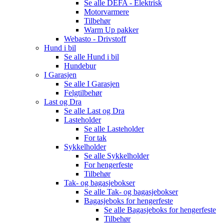
Se alle
DEFA - Elektrisk
Motorvarmere
Tilbehør
Warm Up pakker
Webasto - Drivstoff
Hund i bil
Se alle
Hund i bil
Hundebur
I Garasjen
Se alle
I Garasjen
Felgtilbehør
Last og Dra
Se alle
Last og Dra
Lasteholder
Se alle
Lasteholder
For tak
Sykkelholder
Se alle
Sykkelholder
For hengerfeste
Tilbehør
Tak- og bagasjebokser
Se alle
Tak- og bagasjebokser
Bagasjeboks for hengerfeste
Se alle
Bagasjeboks for hengerfeste
Tilbehør