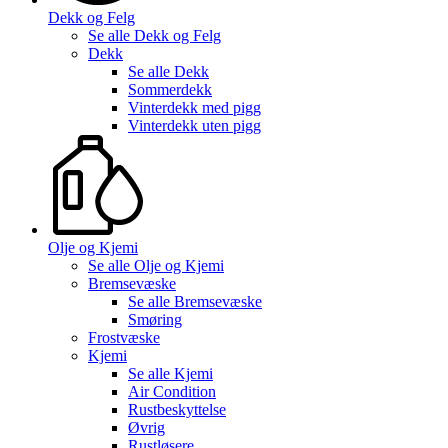
Dekk og Felg
Se alle
Dekk og Felg
Dekk
Se alle
Dekk
Sommerdekk
Vinterdekk med pigg
Vinterdekk uten pigg
Olje og Kjemi
Se alle
Olje og Kjemi
Bremsevæske
Se alle
Bremsevæske
Smøring
Frostvæske
Kjemi
Se alle
Kjemi
Air Condition
Rustbeskyttelse
Øvrig
Rustløsere