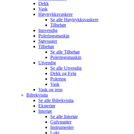
Dekk
Vask
Høytrykksvaskere
Se alle
Høytrykksvaskere
Tilbehør
Innvendig
Poleringsmaskin
Støvsuger
Tilbehør
Se alle
Tilbehør
Poleringsmaskin
Utvendig
Se alle
Utvendig
Dekk og Felg
Polering
Vask
Vask og rens
Bilrekvisita
Se alle
Bilrekvisita
Eksteriør
Interiør
Se alle
Interiør
Gulvmatter
Instrumenter
Lukt