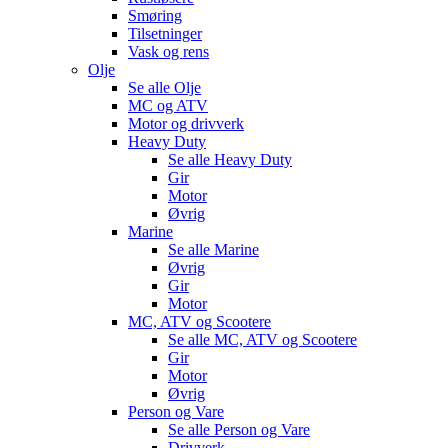
Smøring
Tilsetninger
Vask og rens
Olje
Se alle
Olje
MC og ATV
Motor og drivverk
Heavy Duty
Se alle
Heavy Duty
Gir
Motor
Øvrig
Marine
Se alle
Marine
Øvrig
Gir
Motor
MC, ATV og Scootere
Se alle
MC, ATV og Scootere
Gir
Motor
Øvrig
Person og Vare
Se alle
Person og Vare
Drivverk