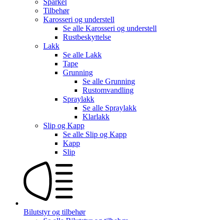
Sparkel
Tilbehør
Karosseri og understell
Se alle
Karosseri og understell
Rustbeskyttelse
Lakk
Se alle
Lakk
Tape
Grunning
Se alle
Grunning
Rustomvandling
Spraylakk
Se alle
Spraylakk
Klarlakk
Slip og Kapp
Se alle
Slip og Kapp
Kapp
Slip
Bilutstyr og tilbehør