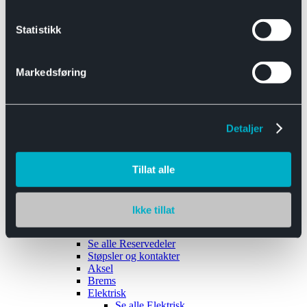
Se alle
Interiør
Sikkerhetsbelte
Statistikk
Tanklokk
Vindusviskere
Markedsføring
Detaljer
Tilhengere
Se alle
Tilhengere
Biltransport
Tillat alle
Maskinhenger
Yrkeshenger
Båthengere
Skaphengere
Ikke tillat
Varehengere
Reservedeler
Se alle
Reservedeler
Støpsler og kontakter
Aksel
Brems
Elektrisk
Se alle
Elektrisk