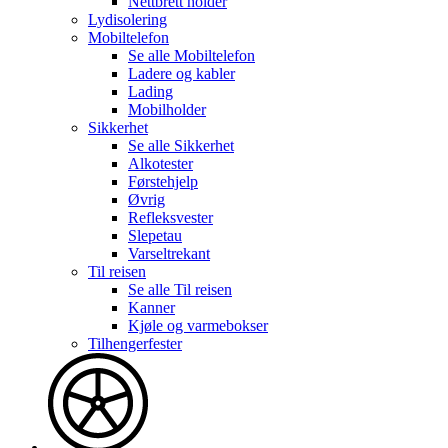
Nettbrett holder
Lydisolering
Mobiltelefon
Se alle
Mobiltelefon
Ladere og kabler
Lading
Mobilholder
Sikkerhet
Se alle
Sikkerhet
Alkotester
Førstehjelp
Øvrig
Refleksvester
Slepetau
Varseltrekant
Til reisen
Se alle
Til reisen
Kanner
Kjøle og varmebokser
Tilhengerfester