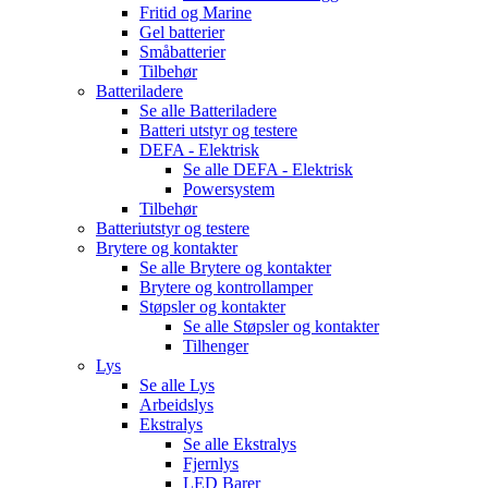
Fritid og Marine
Gel batterier
Småbatterier
Tilbehør
Batteriladere
Se alle
Batteriladere
Batteri utstyr og testere
DEFA - Elektrisk
Se alle
DEFA - Elektrisk
Powersystem
Tilbehør
Batteriutstyr og testere
Brytere og kontakter
Se alle
Brytere og kontakter
Brytere og kontrollamper
Støpsler og kontakter
Se alle
Støpsler og kontakter
Tilhenger
Lys
Se alle
Lys
Arbeidslys
Ekstralys
Se alle
Ekstralys
Fjernlys
LED Barer