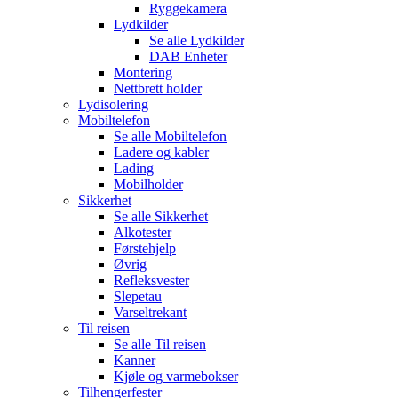
Ryggekamera
Lydkilder
Se alle
Lydkilder
DAB Enheter
Montering
Nettbrett holder
Lydisolering
Mobiltelefon
Se alle
Mobiltelefon
Ladere og kabler
Lading
Mobilholder
Sikkerhet
Se alle
Sikkerhet
Alkotester
Førstehjelp
Øvrig
Refleksvester
Slepetau
Varseltrekant
Til reisen
Se alle
Til reisen
Kanner
Kjøle og varmebokser
Tilhengerfester