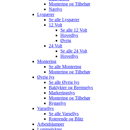
Montering og Tilbehør
Nærlys
Lyspærer
Se alle
Lyspærer
12 Volt
Se alle
12 Volt
Hovedlys
Øvrig
24 Volt
Se alle
24 Volt
Hovedlys
Montering
Se alle
Montering
Montering og Tilbehør
Øvrig lys
Se alle
Øvrig lys
Baklykter og Bremselys
Markeringslys
Montering og Tilbehør
Ryggelys
Varsellys
Se alle
Varsellys
Roterende og Blitz
Arbeidslamper
Lommelykter