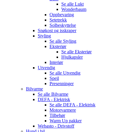
Se alle
Lukt
Wonderbaum
Oppbevaring
Setetrekk
Solbeskyttelse
Snøkost og isskraper
Styling
Se alle
Styling
Eksteriør
Se alle
Eksteriør
Hjulkapsler
Interiør
Utvendig
Se alle
Utvendig
Speil
Presenninger
Bilvarme
Se alle
Bilvarme
DEFA - Elektrisk
Se alle
DEFA - Elektrisk
Motorvarmere
Tilbehør
Warm Up pakker
Webasto - Drivstoff
Hund i bil