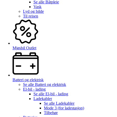
Se alle
Båtpleie
Vask
Lyd og bilde
Til reisen
Mjøsbil Outlet
Batteri og elektrisk
Se alle
Batteri og elektrisk
El-bil - lading
Se alle
El-bil - lading
Ladekabler
Se alle
Ladekabler
Mode 3 (for ladestasjon)
Tilbehør