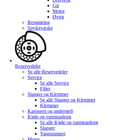
Gir
Motor
Øvrig
Rengjøring
Spylervæske
Reservedeler
Se alle
Reservedeler
Service
Se alle
Service
Filter
Slanger og Klemmer
Se alle
Slanger og Klemmer
Klemmer
Karosseri og understell
Kjøle og varmeanlegg
Se alle
Kjøle og varmeanlegg
Slanger
Vannpumper
Motor