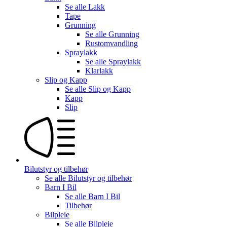
Se alle
Lakk
Tape
Grunning
Se alle
Grunning
Rustomvandling
Spraylakk
Se alle
Spraylakk
Klarlakk
Slip og Kapp
Se alle
Slip og Kapp
Kapp
Slip
Bilutstyr og tilbehør
Se alle
Bilutstyr og tilbehør
Barn I Bil
Se alle
Barn I Bil
Tilbehør
Bilpleie
Se alle
Bilpleie