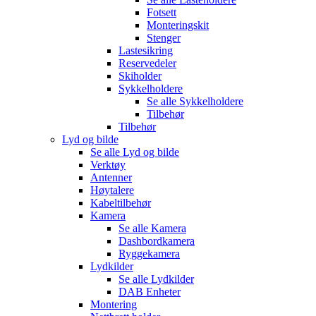
Fotsett
Monteringskit
Stenger
Lastesikring
Reservedeler
Skiholder
Sykkelholdere
Se alle
Sykkelholdere
Tilbehør
Tilbehør
Lyd og bilde
Se alle
Lyd og bilde
Verktøy
Antenner
Høytalere
Kabeltilbehør
Kamera
Se alle
Kamera
Dashbordkamera
Ryggekamera
Lydkilder
Se alle
Lydkilder
DAB Enheter
Montering