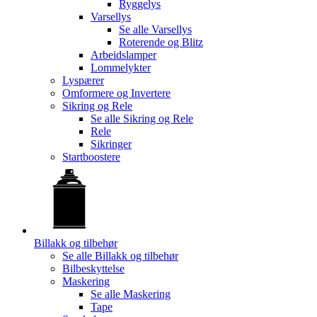
Ryggelys
Varsellys
Se alle
Varsellys
Roterende og Blitz
Arbeidslamper
Lommelykter
Lyspærer
Omformere og Invertere
Sikring og Rele
Se alle
Sikring og Rele
Rele
Sikringer
Startboostere
Billakk og tilbehør
Se alle
Billakk og tilbehør
Bilbeskyttelse
Maskering
Se alle
Maskering
Tape