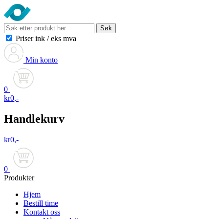
Søk
Priser ink
/
eks mva
Min konto
0
kr
0
,-
Handlekurv
kr
0
,-
0
Produkter
Hjem
Bestill time
Kontakt oss