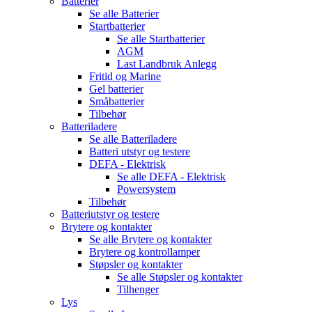
Batterier
Se alle
Batterier
Startbatterier
Se alle
Startbatterier
AGM
Last Landbruk Anlegg
Fritid og Marine
Gel batterier
Småbatterier
Tilbehør
Batteriladere
Se alle
Batteriladere
Batteri utstyr og testere
DEFA - Elektrisk
Se alle
DEFA - Elektrisk
Powersystem
Tilbehør
Batteriutstyr og testere
Brytere og kontakter
Se alle
Brytere og kontakter
Brytere og kontrollamper
Støpsler og kontakter
Se alle
Støpsler og kontakter
Tilhenger
Lys