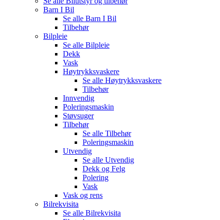
Se alle
Bilutstyr og tilbehør
Barn I Bil
Se alle
Barn I Bil
Tilbehør
Bilpleie
Se alle
Bilpleie
Dekk
Vask
Høytrykksvaskere
Se alle
Høytrykksvaskere
Tilbehør
Innvendig
Poleringsmaskin
Støvsuger
Tilbehør
Se alle
Tilbehør
Poleringsmaskin
Utvendig
Se alle
Utvendig
Dekk og Felg
Polering
Vask
Vask og rens
Bilrekvisita
Se alle
Bilrekvisita