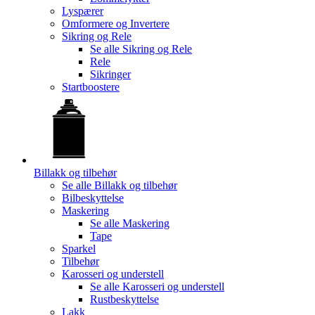
Lyspærer
Omformere og Invertere
Sikring og Rele
Se alle
Sikring og Rele
Rele
Sikringer
Startboostere
Billakk og tilbehør
Se alle
Billakk og tilbehør
Bilbeskyttelse
Maskering
Se alle
Maskering
Tape
Sparkel
Tilbehør
Karosseri og understell
Se alle
Karosseri og understell
Rustbeskyttelse
Lakk