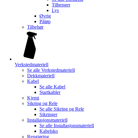
Tilhenger
Lys
Øvrig
Påløp
Tilbehør
Verkstedmateriell
Se alle
Verkstedmateriell
Dekkmateriell
Kabel
Se alle
Kabel
Startkabler
Kjemi
Sikring og Rele
Se alle
Sikring og Rele
Sikringer
Installasjonsmateriell
Se alle
Installasjonsmateriell
Kabelsko
Rengjøring