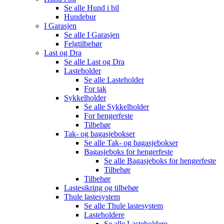
Se alle
Hund i bil
Hundebur
I Garasjen
Se alle
I Garasjen
Felgtilbehør
Last og Dra
Se alle
Last og Dra
Lasteholder
Se alle
Lasteholder
For tak
Sykkelholder
Se alle
Sykkelholder
For hengerfeste
Tilbehør
Tak- og bagasjebokser
Se alle
Tak- og bagasjebokser
Bagasjeboks for hengerfeste
Se alle
Bagasjeboks for hengerfeste
Tilbehør
Tilbehør
Lastesikring og tilbehør
Thule lastesystem
Se alle
Thule lastesystem
Lasteholdere
Se alle
Lasteholdere