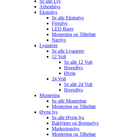
Se alle
Lys
Arbeidslys
Ekstralys
Se alle
Ekstralys
Fjernlys
LED Barer
Montering og Tilbehør
Nærlys
Lyspærer
Se alle
Lyspærer
12 Volt
Se alle
12 Volt
Hovedlys
Øvrig
24 Volt
Se alle
24 Volt
Hovedlys
Montering
Se alle
Montering
Montering og Tilbehør
Øvrig lys
Se alle
Øvrig lys
Baklykter og Bremselys
Markeringslys
Montering og Tilbehør