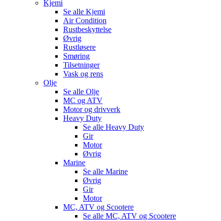
Kjemi
Se alle
Kjemi
Air Condition
Rustbeskyttelse
Øvrig
Rustløsere
Smøring
Tilsetninger
Vask og rens
Olje
Se alle
Olje
MC og ATV
Motor og drivverk
Heavy Duty
Se alle
Heavy Duty
Gir
Motor
Øvrig
Marine
Se alle
Marine
Øvrig
Gir
Motor
MC, ATV og Scootere
Se alle
MC, ATV og Scootere