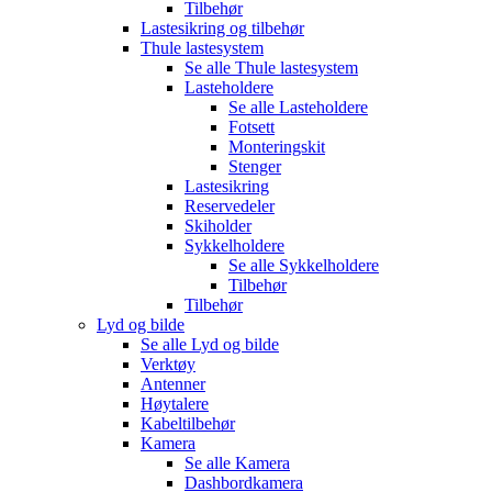
Tilbehør
Lastesikring og tilbehør
Thule lastesystem
Se alle
Thule lastesystem
Lasteholdere
Se alle
Lasteholdere
Fotsett
Monteringskit
Stenger
Lastesikring
Reservedeler
Skiholder
Sykkelholdere
Se alle
Sykkelholdere
Tilbehør
Tilbehør
Lyd og bilde
Se alle
Lyd og bilde
Verktøy
Antenner
Høytalere
Kabeltilbehør
Kamera
Se alle
Kamera
Dashbordkamera