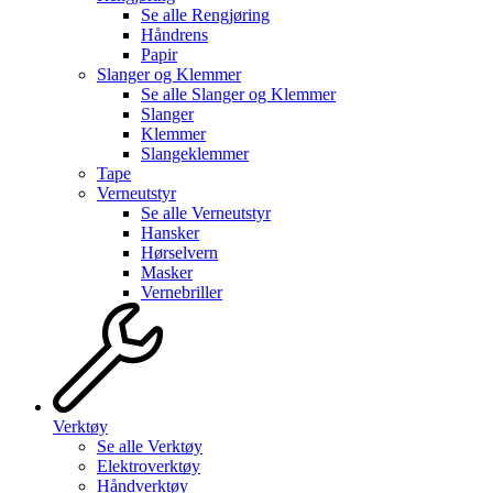
Se alle
Rengjøring
Håndrens
Papir
Slanger og Klemmer
Se alle
Slanger og Klemmer
Slanger
Klemmer
Slangeklemmer
Tape
Verneutstyr
Se alle
Verneutstyr
Hansker
Hørselvern
Masker
Vernebriller
Verktøy
Se alle
Verktøy
Elektroverktøy
Håndverktøy