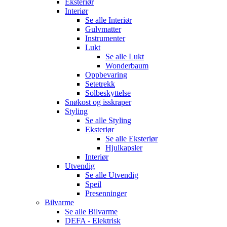
Eksteriør
Interiør
Se alle
Interiør
Gulvmatter
Instrumenter
Lukt
Se alle
Lukt
Wonderbaum
Oppbevaring
Setetrekk
Solbeskyttelse
Snøkost og isskraper
Styling
Se alle
Styling
Eksteriør
Se alle
Eksteriør
Hjulkapsler
Interiør
Utvendig
Se alle
Utvendig
Speil
Presenninger
Bilvarme
Se alle
Bilvarme
DEFA - Elektrisk