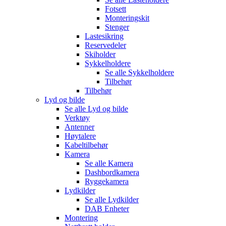
Fotsett
Monteringskit
Stenger
Lastesikring
Reservedeler
Skiholder
Sykkelholdere
Se alle
Sykkelholdere
Tilbehør
Tilbehør
Lyd og bilde
Se alle
Lyd og bilde
Verktøy
Antenner
Høytalere
Kabeltilbehør
Kamera
Se alle
Kamera
Dashbordkamera
Ryggekamera
Lydkilder
Se alle
Lydkilder
DAB Enheter
Montering