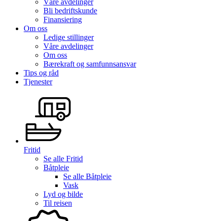
Våre avdelinger
Bli bedriftskunde
Finansiering
Om oss
Ledige stillinger
Våre avdelinger
Om oss
Bærekraft og samfunnsansvar
Tips og råd
Tjenester
Fritid
Se alle
Fritid
Båtpleie
Se alle
Båtpleie
Vask
Lyd og bilde
Til reisen