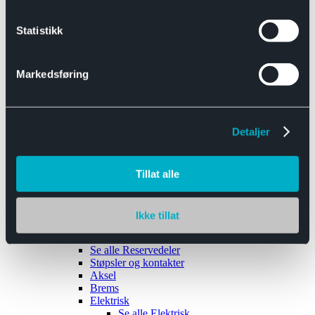
Se alle
Interiør
Sikkerhetsbelte
Statistikk
Tanklokk
Vindusviskere
Markedsføring
Detaljer
Tilhengere
Se alle
Tilhengere
Biltransport
Tillat alle
Maskinhenger
Yrkeshenger
Båthengere
Skaphengere
Ikke tillat
Varehengere
Reservedeler
Se alle
Reservedeler
Støpsler og kontakter
Aksel
Brems
Elektrisk
Se alle
Elektrisk