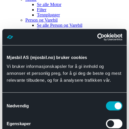
Se alle
Motor
Filter
Tennplugger
Person og Varebil
Se alle
Person og Varebil
Brems
Elektrisk
Bremser
Motor og drivverk
Universal
Se alle
Universal
Mjøsbil AS (mjosbil.no) bruker cookies
Bremsedeler
Vi bruker informasjonskapsler for å gi innhold og
Se alle
Bremsedeler
Bremsenippler
annonser et personlig preg, for å gi deg de beste og mest
Drivline og motor
relevante tilbudene, og for å analysere trafikken vår.
Se alle
Drivline og motor
Bensinpumpe
Eksosanlegg
Se alle
Eksosanlegg
Samtykkevalg
Reparasjonsmateriell
Nødvendig
Eksteriør
Se alle
Eksteriør
Horn og Tuter
Egenskaper
Speil
Interiør