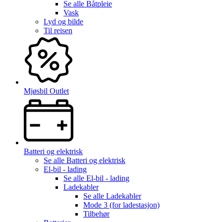
Se alle
Båtpleie
Vask
Lyd og bilde
Til reisen
Mjøsbil Outlet
Batteri og elektrisk
Se alle
Batteri og elektrisk
El-bil - lading
Se alle
El-bil - lading
Ladekabler
Se alle
Ladekabler
Mode 3 (for ladestasjon)
Tilbehør