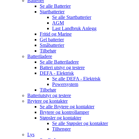
Batterier
Se alle
Batterier
Startbatterier
Se alle
Startbatterier
AGM
Last Landbruk Anlegg
Fritid og Marine
Gel batterier
Småbatterier
Tilbehør
Batteriladere
Se alle
Batteriladere
Batteri utstyr og testere
DEFA - Elektrisk
Se alle
DEFA - Elektrisk
Powersystem
Tilbehør
Batteriutstyr og testere
Brytere og kontakter
Se alle
Brytere og kontakter
Brytere og kontrollamper
Støpsler og kontakter
Se alle
Støpsler og kontakter
Tilhenger
Lys