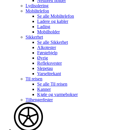
Nettbrett holder
Lydisolering
Mobiltelefon
Se alle
Mobiltelefon
Ladere og kabler
Lading
Mobilholder
Sikkerhet
Se alle
Sikkerhet
Alkotester
Førstehjelp
Øvrig
Refleksvester
Slepetau
Varseltrekant
Til reisen
Se alle
Til reisen
Kanner
Kjøle og varmebokser
Tilhengerfester