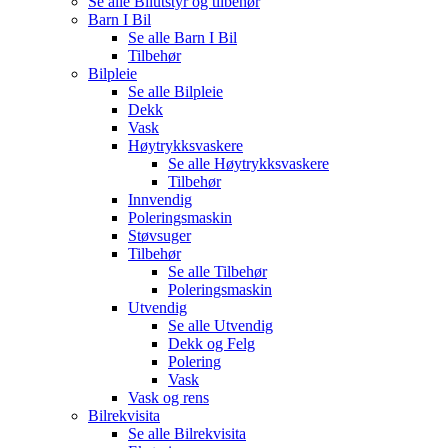
Se alle
Bilutstyr og tilbehør
Barn I Bil
Se alle
Barn I Bil
Tilbehør
Bilpleie
Se alle
Bilpleie
Dekk
Vask
Høytrykksvaskere
Se alle
Høytrykksvaskere
Tilbehør
Innvendig
Poleringsmaskin
Støvsuger
Tilbehør
Se alle
Tilbehør
Poleringsmaskin
Utvendig
Se alle
Utvendig
Dekk og Felg
Polering
Vask
Vask og rens
Bilrekvisita
Se alle
Bilrekvisita