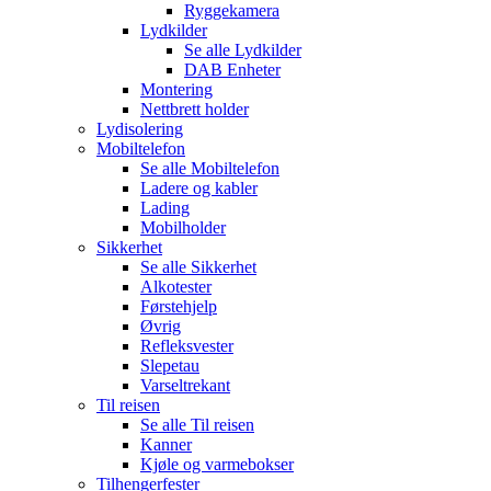
Ryggekamera
Lydkilder
Se alle
Lydkilder
DAB Enheter
Montering
Nettbrett holder
Lydisolering
Mobiltelefon
Se alle
Mobiltelefon
Ladere og kabler
Lading
Mobilholder
Sikkerhet
Se alle
Sikkerhet
Alkotester
Førstehjelp
Øvrig
Refleksvester
Slepetau
Varseltrekant
Til reisen
Se alle
Til reisen
Kanner
Kjøle og varmebokser
Tilhengerfester