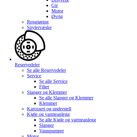
Gir
Motor
Øvrig
Rengjøring
Spylervæske
Reservedeler
Se alle
Reservedeler
Service
Se alle
Service
Filter
Slanger og Klemmer
Se alle
Slanger og Klemmer
Klemmer
Karosseri og understell
Kjøle og varmeanlegg
Se alle
Kjøle og varmeanlegg
Slanger
Vannpumper
Motor