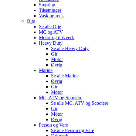
Smøring
Tilsetninger
Vask og rens
Olje
Se alle
Olje
MC og ATV
Motor og drivverk
Heavy Duty
Se alle
Heavy Duty
Gir
Motor
Øvrig
Marine
Se alle
Marine
Øvrig
Gir
Motor
MC, ATV og Scootere
Se alle
MC, ATV og Scootere
Gir
Motor
Øvrig
Person og Vare
Se alle
Person og Vare
Drivverk