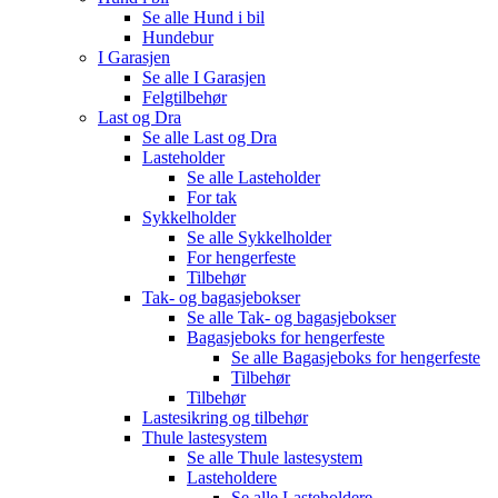
Se alle
Hund i bil
Hundebur
I Garasjen
Se alle
I Garasjen
Felgtilbehør
Last og Dra
Se alle
Last og Dra
Lasteholder
Se alle
Lasteholder
For tak
Sykkelholder
Se alle
Sykkelholder
For hengerfeste
Tilbehør
Tak- og bagasjebokser
Se alle
Tak- og bagasjebokser
Bagasjeboks for hengerfeste
Se alle
Bagasjeboks for hengerfeste
Tilbehør
Tilbehør
Lastesikring og tilbehør
Thule lastesystem
Se alle
Thule lastesystem
Lasteholdere
Se alle
Lasteholdere