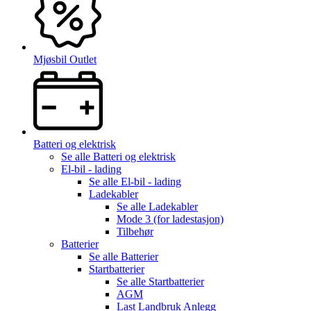
Mjøsbil Outlet
Batteri og elektrisk
Se alle
Batteri og elektrisk
El-bil - lading
Se alle
El-bil - lading
Ladekabler
Se alle
Ladekabler
Mode 3 (for ladestasjon)
Tilbehør
Batterier
Se alle
Batterier
Startbatterier
Se alle
Startbatterier
AGM
Last Landbruk Anlegg