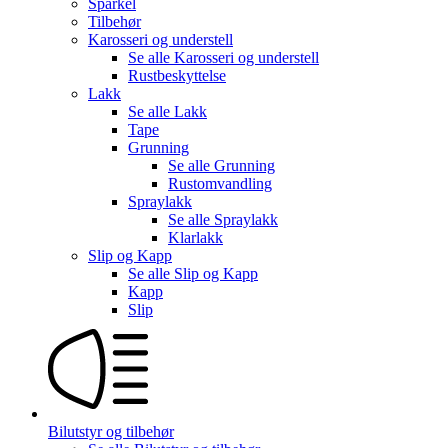
Sparkel
Tilbehør
Karosseri og understell
Se alle
Karosseri og understell
Rustbeskyttelse
Lakk
Se alle
Lakk
Tape
Grunning
Se alle
Grunning
Rustomvandling
Spraylakk
Se alle
Spraylakk
Klarlakk
Slip og Kapp
Se alle
Slip og Kapp
Kapp
Slip
Bilutstyr og tilbehør