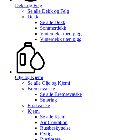
Dekk og Felg
Se alle
Dekk og Felg
Dekk
Se alle
Dekk
Sommerdekk
Vinterdekk med pigg
Vinterdekk uten pigg
Olje og Kjemi
Se alle
Olje og Kjemi
Bremsevæske
Se alle
Bremsevæske
Smøring
Frostvæske
Kjemi
Se alle
Kjemi
Air Condition
Rustbeskyttelse
Øvrig
Rustløsere