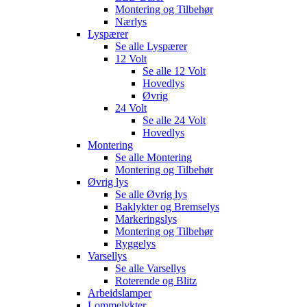
Montering og Tilbehør
Nærlys
Lyspærer
Se alle
Lyspærer
12 Volt
Se alle
12 Volt
Hovedlys
Øvrig
24 Volt
Se alle
24 Volt
Hovedlys
Montering
Se alle
Montering
Montering og Tilbehør
Øvrig lys
Se alle
Øvrig lys
Baklykter og Bremselys
Markeringslys
Montering og Tilbehør
Ryggelys
Varsellys
Se alle
Varsellys
Roterende og Blitz
Arbeidslamper
Lommelykter