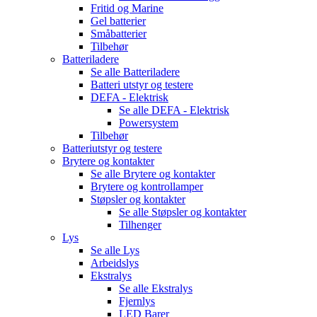
Fritid og Marine
Gel batterier
Småbatterier
Tilbehør
Batteriladere
Se alle
Batteriladere
Batteri utstyr og testere
DEFA - Elektrisk
Se alle
DEFA - Elektrisk
Powersystem
Tilbehør
Batteriutstyr og testere
Brytere og kontakter
Se alle
Brytere og kontakter
Brytere og kontrollamper
Støpsler og kontakter
Se alle
Støpsler og kontakter
Tilhenger
Lys
Se alle
Lys
Arbeidslys
Ekstralys
Se alle
Ekstralys
Fjernlys
LED Barer