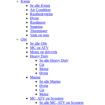
Kjemi
Se alle
Kjemi
Air Condition
Rustbeskyttelse
Øvrig
Rustløsere
Smøring
Tilsetninger
Vask og rens
Olje
Se alle
Olje
MC og ATV
Motor og drivverk
Heavy Duty
Se alle
Heavy Duty
Gir
Motor
Øvrig
Marine
Se alle
Marine
Øvrig
Gir
Motor
MC, ATV og Scootere
Se alle
MC, ATV og Scootere