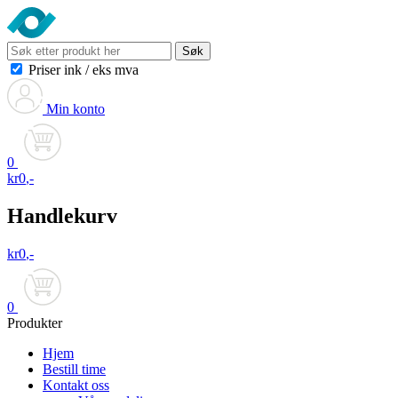
Søk
Priser ink
/
eks mva
Min konto
0
kr
0
,-
Handlekurv
kr
0
,-
0
Produkter
Hjem
Bestill time
Kontakt oss