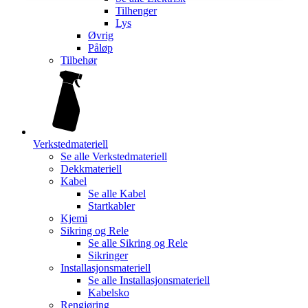
Tilhenger
Lys
Øvrig
Påløp
Tilbehør
Verkstedmateriell
Se alle
Verkstedmateriell
Dekkmateriell
Kabel
Se alle
Kabel
Startkabler
Kjemi
Sikring og Rele
Se alle
Sikring og Rele
Sikringer
Installasjonsmateriell
Se alle
Installasjonsmateriell
Kabelsko
Rengjøring