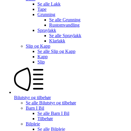
Se alle
Lakk
Tape
Grunning
Se alle
Grunning
Rustomvandling
Spraylakk
Se alle
Spraylakk
Klarlakk
Slip og Kapp
Se alle
Slip og Kapp
Kapp
Slip
Bilutstyr og tilbehør
Se alle
Bilutstyr og tilbehør
Barn I Bil
Se alle
Barn I Bil
Tilbehør
Bilpleie
Se alle
Bilpleie