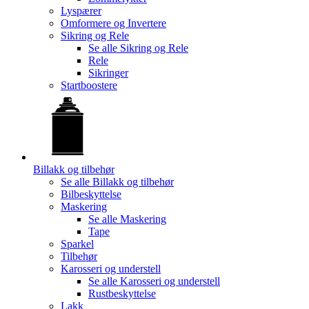
Lyspærer
Omformere og Invertere
Sikring og Rele
Se alle
Sikring og Rele
Rele
Sikringer
Startboostere
Billakk og tilbehør
Se alle
Billakk og tilbehør
Bilbeskyttelse
Maskering
Se alle
Maskering
Tape
Sparkel
Tilbehør
Karosseri og understell
Se alle
Karosseri og understell
Rustbeskyttelse
Lakk