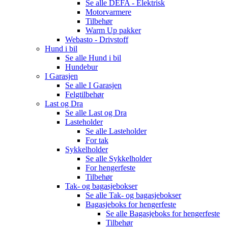
Se alle
DEFA - Elektrisk
Motorvarmere
Tilbehør
Warm Up pakker
Webasto - Drivstoff
Hund i bil
Se alle
Hund i bil
Hundebur
I Garasjen
Se alle
I Garasjen
Felgtilbehør
Last og Dra
Se alle
Last og Dra
Lasteholder
Se alle
Lasteholder
For tak
Sykkelholder
Se alle
Sykkelholder
For hengerfeste
Tilbehør
Tak- og bagasjebokser
Se alle
Tak- og bagasjebokser
Bagasjeboks for hengerfeste
Se alle
Bagasjeboks for hengerfeste
Tilbehør