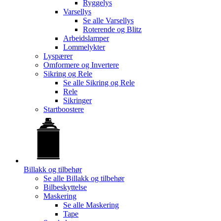
Ryggelys
Varsellys
Se alle
Varsellys
Roterende og Blitz
Arbeidslamper
Lommelykter
Lyspærer
Omformere og Invertere
Sikring og Rele
Se alle
Sikring og Rele
Rele
Sikringer
Startboostere
Billakk og tilbehør
Se alle
Billakk og tilbehør
Bilbeskyttelse
Maskering
Se alle
Maskering
Tape