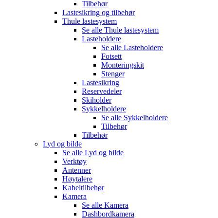
Tilbehør
Lastesikring og tilbehør
Thule lastesystem
Se alle
Thule lastesystem
Lasteholdere
Se alle
Lasteholdere
Fotsett
Monteringskit
Stenger
Lastesikring
Reservedeler
Skiholder
Sykkelholdere
Se alle
Sykkelholdere
Tilbehør
Tilbehør
Lyd og bilde
Se alle
Lyd og bilde
Verktøy
Antenner
Høytalere
Kabeltilbehør
Kamera
Se alle
Kamera
Dashbordkamera