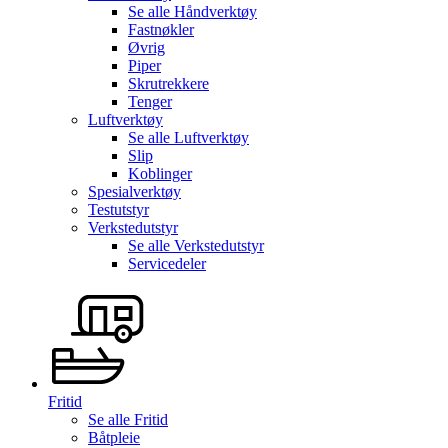
Se alle
Håndverktøy
Fastnøkler
Øvrig
Piper
Skrutrekkere
Tenger
Luftverktøy
Se alle
Luftverktøy
Slip
Koblinger
Spesialverktøy
Testutstyr
Verkstedutstyr
Se alle
Verkstedutstyr
Servicedeler
Fritid
Se alle
Fritid
Båtpleie