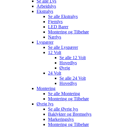
Se alle
Lys
Arbeidslys
Ekstralys
Se alle
Ekstralys
Fjernlys
LED Barer
Montering og Tilbehør
Nærlys
Lyspærer
Se alle
Lyspærer
12 Volt
Se alle
12 Volt
Hovedlys
Øvrig
24 Volt
Se alle
24 Volt
Hovedlys
Montering
Se alle
Montering
Montering og Tilbehør
Øvrig lys
Se alle
Øvrig lys
Baklykter og Bremselys
Markeringslys
Montering og Tilbehør