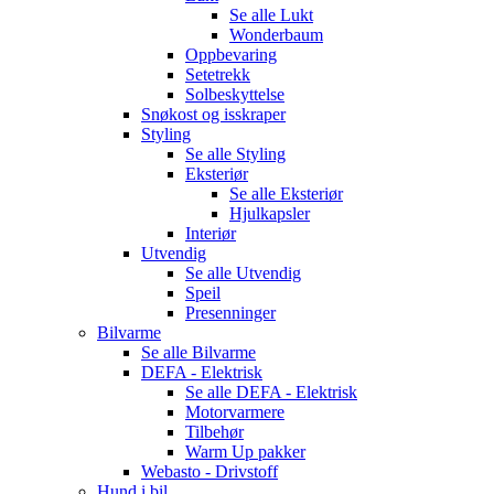
Se alle
Lukt
Wonderbaum
Oppbevaring
Setetrekk
Solbeskyttelse
Snøkost og isskraper
Styling
Se alle
Styling
Eksteriør
Se alle
Eksteriør
Hjulkapsler
Interiør
Utvendig
Se alle
Utvendig
Speil
Presenninger
Bilvarme
Se alle
Bilvarme
DEFA - Elektrisk
Se alle
DEFA - Elektrisk
Motorvarmere
Tilbehør
Warm Up pakker
Webasto - Drivstoff
Hund i bil