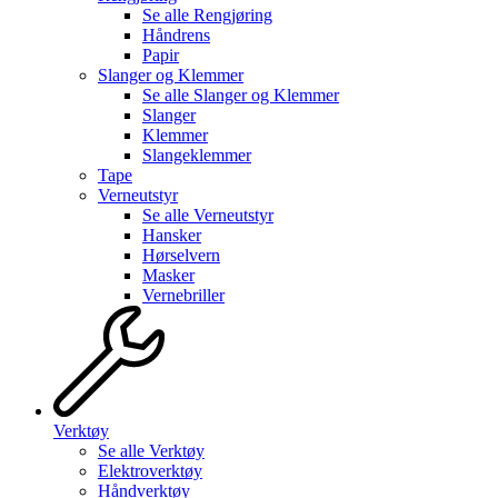
Se alle
Rengjøring
Håndrens
Papir
Slanger og Klemmer
Se alle
Slanger og Klemmer
Slanger
Klemmer
Slangeklemmer
Tape
Verneutstyr
Se alle
Verneutstyr
Hansker
Hørselvern
Masker
Vernebriller
Verktøy
Se alle
Verktøy
Elektroverktøy
Håndverktøy