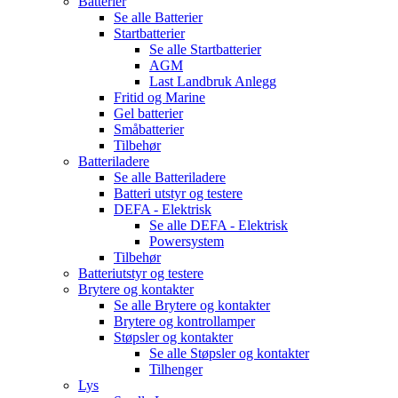
Batterier
Se alle
Batterier
Startbatterier
Se alle
Startbatterier
AGM
Last Landbruk Anlegg
Fritid og Marine
Gel batterier
Småbatterier
Tilbehør
Batteriladere
Se alle
Batteriladere
Batteri utstyr og testere
DEFA - Elektrisk
Se alle
DEFA - Elektrisk
Powersystem
Tilbehør
Batteriutstyr og testere
Brytere og kontakter
Se alle
Brytere og kontakter
Brytere og kontrollamper
Støpsler og kontakter
Se alle
Støpsler og kontakter
Tilhenger
Lys