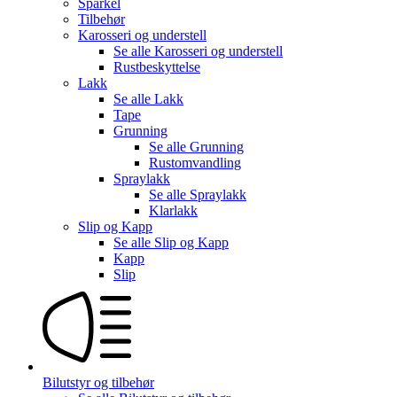
Sparkel
Tilbehør
Karosseri og understell
Se alle
Karosseri og understell
Rustbeskyttelse
Lakk
Se alle
Lakk
Tape
Grunning
Se alle
Grunning
Rustomvandling
Spraylakk
Se alle
Spraylakk
Klarlakk
Slip og Kapp
Se alle
Slip og Kapp
Kapp
Slip
Bilutstyr og tilbehør