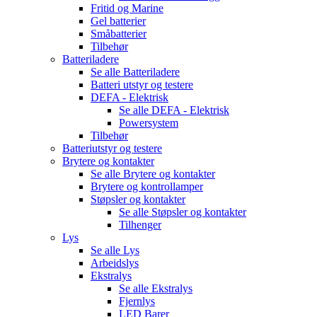
Fritid og Marine
Gel batterier
Småbatterier
Tilbehør
Batteriladere
Se alle
Batteriladere
Batteri utstyr og testere
DEFA - Elektrisk
Se alle
DEFA - Elektrisk
Powersystem
Tilbehør
Batteriutstyr og testere
Brytere og kontakter
Se alle
Brytere og kontakter
Brytere og kontrollamper
Støpsler og kontakter
Se alle
Støpsler og kontakter
Tilhenger
Lys
Se alle
Lys
Arbeidslys
Ekstralys
Se alle
Ekstralys
Fjernlys
LED Barer