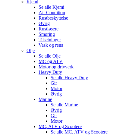
Kjemi
Se alle
Kjemi
Air Condition
Rustbeskyttelse
Øvrig
Rustløsere
Smøring
Tilsetninger
Vask og rens
Olje
Se alle
Olje
MC og ATV
Motor og drivverk
Heavy Duty
Se alle
Heavy Duty
Gir
Motor
Øvrig
Marine
Se alle
Marine
Øvrig
Gir
Motor
MC, ATV og Scootere
Se alle
MC, ATV og Scootere