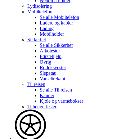
Nettbrett holder
Lydisolering
Mobiltelefon
Se alle
Mobiltelefon
Ladere og kabler
Lading
Mobilholder
Sikkerhet
Se alle
Sikkerhet
Alkotester
Førstehjelp
Øvrig
Refleksvester
Slepetau
Varseltrekant
Til reisen
Se alle
Til reisen
Kanner
Kjøle og varmebokser
Tilhengerfester