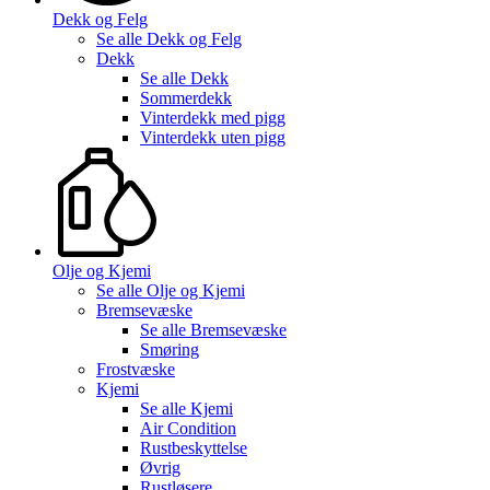
Dekk og Felg
Se alle
Dekk og Felg
Dekk
Se alle
Dekk
Sommerdekk
Vinterdekk med pigg
Vinterdekk uten pigg
Olje og Kjemi
Se alle
Olje og Kjemi
Bremsevæske
Se alle
Bremsevæske
Smøring
Frostvæske
Kjemi
Se alle
Kjemi
Air Condition
Rustbeskyttelse
Øvrig
Rustløsere