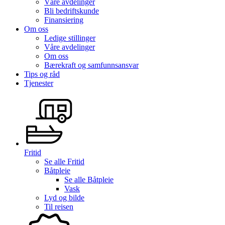
Våre avdelinger
Bli bedriftskunde
Finansiering
Om oss
Ledige stillinger
Våre avdelinger
Om oss
Bærekraft og samfunnsansvar
Tips og råd
Tjenester
Fritid
Se alle
Fritid
Båtpleie
Se alle
Båtpleie
Vask
Lyd og bilde
Til reisen