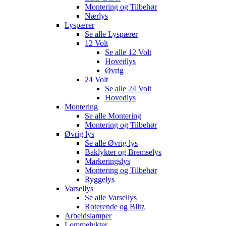
Montering og Tilbehør
Nærlys
Lyspærer
Se alle
Lyspærer
12 Volt
Se alle
12 Volt
Hovedlys
Øvrig
24 Volt
Se alle
24 Volt
Hovedlys
Montering
Se alle
Montering
Montering og Tilbehør
Øvrig lys
Se alle
Øvrig lys
Baklykter og Bremselys
Markeringslys
Montering og Tilbehør
Ryggelys
Varsellys
Se alle
Varsellys
Roterende og Blitz
Arbeidslamper
Lommelykter