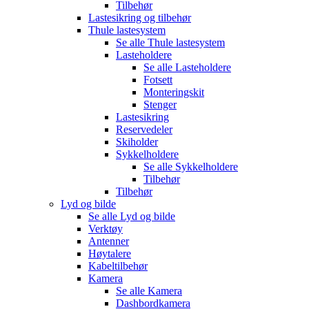
Tilbehør
Lastesikring og tilbehør
Thule lastesystem
Se alle
Thule lastesystem
Lasteholdere
Se alle
Lasteholdere
Fotsett
Monteringskit
Stenger
Lastesikring
Reservedeler
Skiholder
Sykkelholdere
Se alle
Sykkelholdere
Tilbehør
Tilbehør
Lyd og bilde
Se alle
Lyd og bilde
Verktøy
Antenner
Høytalere
Kabeltilbehør
Kamera
Se alle
Kamera
Dashbordkamera