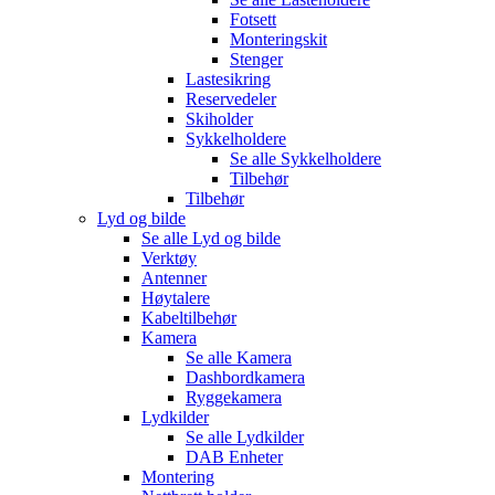
Fotsett
Monteringskit
Stenger
Lastesikring
Reservedeler
Skiholder
Sykkelholdere
Se alle
Sykkelholdere
Tilbehør
Tilbehør
Lyd og bilde
Se alle
Lyd og bilde
Verktøy
Antenner
Høytalere
Kabeltilbehør
Kamera
Se alle
Kamera
Dashbordkamera
Ryggekamera
Lydkilder
Se alle
Lydkilder
DAB Enheter
Montering