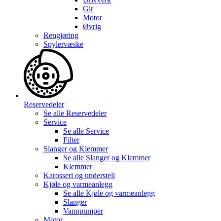
Gir
Motor
Øvrig
Rengjøring
Spylervæske
Reservedeler
Se alle
Reservedeler
Service
Se alle
Service
Filter
Slanger og Klemmer
Se alle
Slanger og Klemmer
Klemmer
Karosseri og understell
Kjøle og varmeanlegg
Se alle
Kjøle og varmeanlegg
Slanger
Vannpumper
Motor