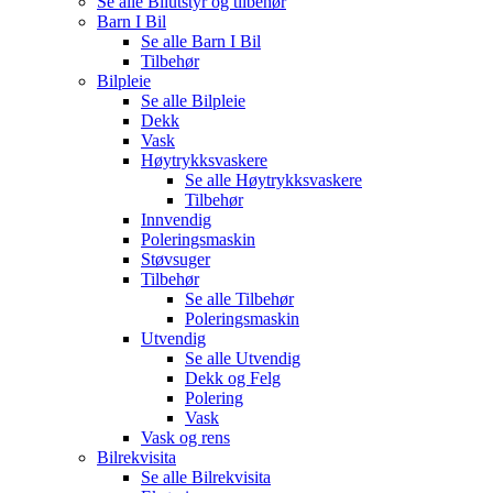
Se alle
Bilutstyr og tilbehør
Barn I Bil
Se alle
Barn I Bil
Tilbehør
Bilpleie
Se alle
Bilpleie
Dekk
Vask
Høytrykksvaskere
Se alle
Høytrykksvaskere
Tilbehør
Innvendig
Poleringsmaskin
Støvsuger
Tilbehør
Se alle
Tilbehør
Poleringsmaskin
Utvendig
Se alle
Utvendig
Dekk og Felg
Polering
Vask
Vask og rens
Bilrekvisita
Se alle
Bilrekvisita