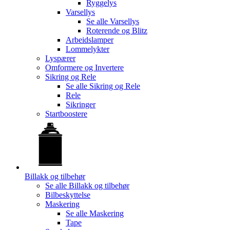
Ryggelys
Varsellys
Se alle
Varsellys
Roterende og Blitz
Arbeidslamper
Lommelykter
Lyspærer
Omformere og Invertere
Sikring og Rele
Se alle
Sikring og Rele
Rele
Sikringer
Startboostere
Billakk og tilbehør
Se alle
Billakk og tilbehør
Bilbeskyttelse
Maskering
Se alle
Maskering
Tape