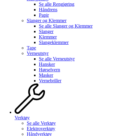
Se alle
Rengjøring
Håndrens
Papir
Slanger og Klemmer
Se alle
Slanger og Klemmer
Slanger
Klemmer
Slangeklemmer
Tape
Verneutstyr
Se alle
Verneutstyr
Hansker
Hørselvern
Masker
Vernebriller
Verktøy
Se alle
Verktøy
Elektroverktøy
Håndverktøy