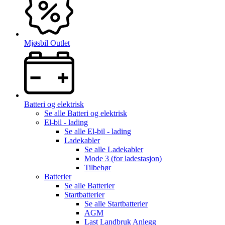
Mjøsbil Outlet
Batteri og elektrisk
Se alle
Batteri og elektrisk
El-bil - lading
Se alle
El-bil - lading
Ladekabler
Se alle
Ladekabler
Mode 3 (for ladestasjon)
Tilbehør
Batterier
Se alle
Batterier
Startbatterier
Se alle
Startbatterier
AGM
Last Landbruk Anlegg