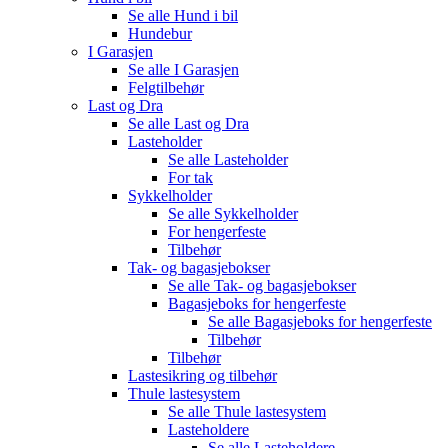
Se alle
Hund i bil
Hundebur
I Garasjen
Se alle
I Garasjen
Felgtilbehør
Last og Dra
Se alle
Last og Dra
Lasteholder
Se alle
Lasteholder
For tak
Sykkelholder
Se alle
Sykkelholder
For hengerfeste
Tilbehør
Tak- og bagasjebokser
Se alle
Tak- og bagasjebokser
Bagasjeboks for hengerfeste
Se alle
Bagasjeboks for hengerfeste
Tilbehør
Tilbehør
Lastesikring og tilbehør
Thule lastesystem
Se alle
Thule lastesystem
Lasteholdere
Se alle
Lasteholdere