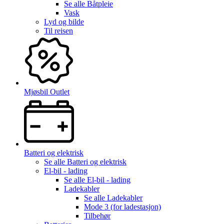
Se alle
Båtpleie
Vask
Lyd og bilde
Til reisen
Mjøsbil Outlet
Batteri og elektrisk
Se alle
Batteri og elektrisk
El-bil - lading
Se alle
El-bil - lading
Ladekabler
Se alle
Ladekabler
Mode 3 (for ladestasjon)
Tilbehør