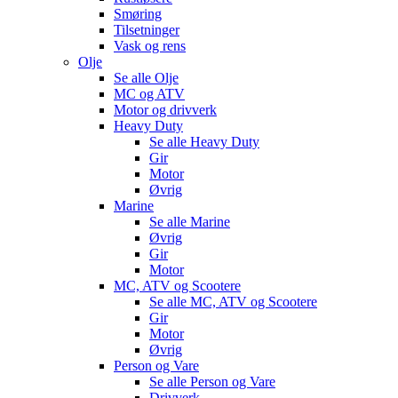
Smøring
Tilsetninger
Vask og rens
Olje
Se alle
Olje
MC og ATV
Motor og drivverk
Heavy Duty
Se alle
Heavy Duty
Gir
Motor
Øvrig
Marine
Se alle
Marine
Øvrig
Gir
Motor
MC, ATV og Scootere
Se alle
MC, ATV og Scootere
Gir
Motor
Øvrig
Person og Vare
Se alle
Person og Vare
Drivverk