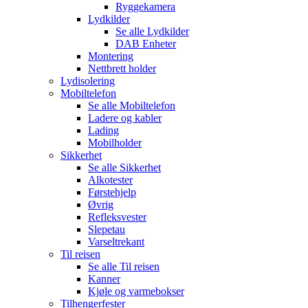
Ryggekamera
Lydkilder
Se alle
Lydkilder
DAB Enheter
Montering
Nettbrett holder
Lydisolering
Mobiltelefon
Se alle
Mobiltelefon
Ladere og kabler
Lading
Mobilholder
Sikkerhet
Se alle
Sikkerhet
Alkotester
Førstehjelp
Øvrig
Refleksvester
Slepetau
Varseltrekant
Til reisen
Se alle
Til reisen
Kanner
Kjøle og varmebokser
Tilhengerfester