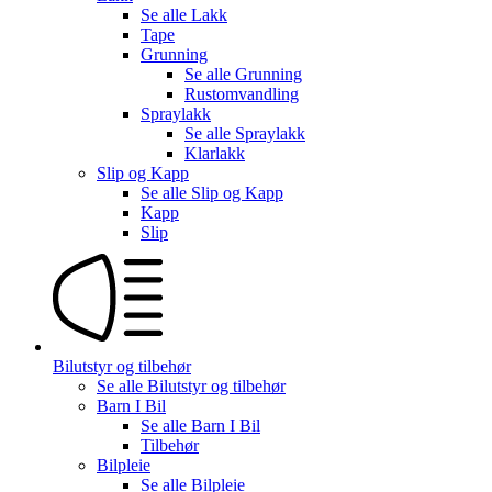
Se alle
Lakk
Tape
Grunning
Se alle
Grunning
Rustomvandling
Spraylakk
Se alle
Spraylakk
Klarlakk
Slip og Kapp
Se alle
Slip og Kapp
Kapp
Slip
Bilutstyr og tilbehør
Se alle
Bilutstyr og tilbehør
Barn I Bil
Se alle
Barn I Bil
Tilbehør
Bilpleie
Se alle
Bilpleie