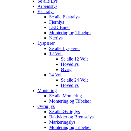
Se alle
Lys
Arbeidslys
Ekstralys
Se alle
Ekstralys
Fjernlys
LED Barer
Montering og Tilbehør
Nærlys
Lyspærer
Se alle
Lyspærer
12 Volt
Se alle
12 Volt
Hovedlys
Øvrig
24 Volt
Se alle
24 Volt
Hovedlys
Montering
Se alle
Montering
Montering og Tilbehør
Øvrig lys
Se alle
Øvrig lys
Baklykter og Bremselys
Markeringslys
Montering og Tilbehør