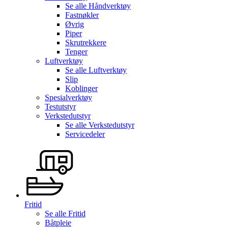
Se alle
Håndverktøy
Fastnøkler
Øvrig
Piper
Skrutrekkere
Tenger
Luftverktøy
Se alle
Luftverktøy
Slip
Koblinger
Spesialverktøy
Testutstyr
Verkstedutstyr
Se alle
Verkstedutstyr
Servicedeler
Fritid
Se alle
Fritid
Båtpleie