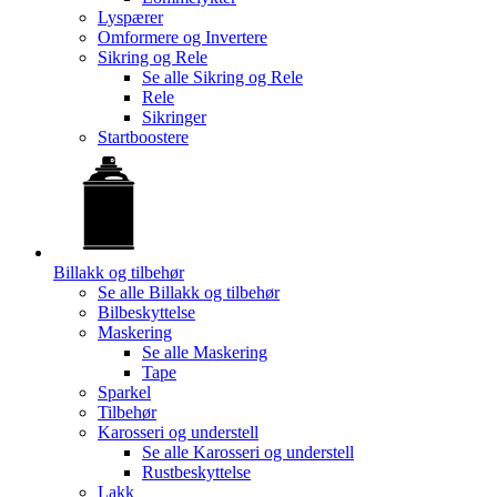
Lyspærer
Omformere og Invertere
Sikring og Rele
Se alle
Sikring og Rele
Rele
Sikringer
Startboostere
Billakk og tilbehør
Se alle
Billakk og tilbehør
Bilbeskyttelse
Maskering
Se alle
Maskering
Tape
Sparkel
Tilbehør
Karosseri og understell
Se alle
Karosseri og understell
Rustbeskyttelse
Lakk