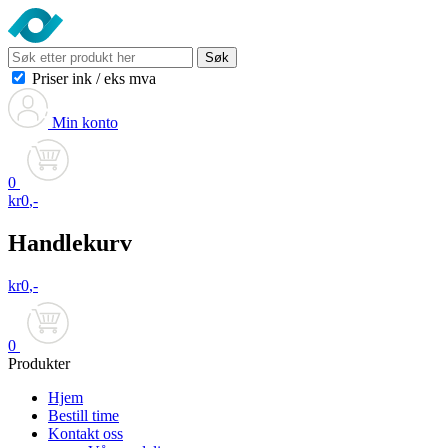
Søk
Priser ink
/
eks mva
Min konto
0
kr
0
,-
Handlekurv
kr
0
,-
0
Produkter
Hjem
Bestill time
Kontakt oss