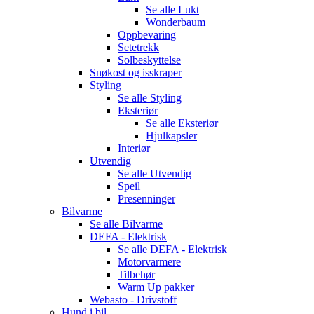
Se alle
Lukt
Wonderbaum
Oppbevaring
Setetrekk
Solbeskyttelse
Snøkost og isskraper
Styling
Se alle
Styling
Eksteriør
Se alle
Eksteriør
Hjulkapsler
Interiør
Utvendig
Se alle
Utvendig
Speil
Presenninger
Bilvarme
Se alle
Bilvarme
DEFA - Elektrisk
Se alle
DEFA - Elektrisk
Motorvarmere
Tilbehør
Warm Up pakker
Webasto - Drivstoff
Hund i bil