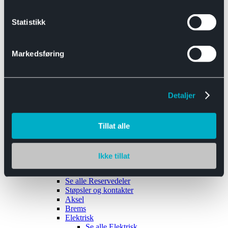
Se alle
Interiør
Sikkerhetsbelte
Statistikk
Tanklokk
Vindusviskere
Markedsføring
Detaljer
Tilhengere
Se alle
Tilhengere
Biltransport
Tillat alle
Maskinhenger
Yrkeshenger
Båthengere
Skaphengere
Ikke tillat
Varehengere
Reservedeler
Se alle
Reservedeler
Støpsler og kontakter
Aksel
Brems
Elektrisk
Se alle
Elektrisk