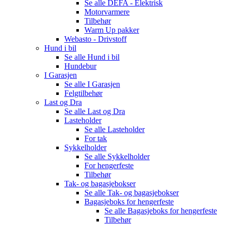
Se alle
DEFA - Elektrisk
Motorvarmere
Tilbehør
Warm Up pakker
Webasto - Drivstoff
Hund i bil
Se alle
Hund i bil
Hundebur
I Garasjen
Se alle
I Garasjen
Felgtilbehør
Last og Dra
Se alle
Last og Dra
Lasteholder
Se alle
Lasteholder
For tak
Sykkelholder
Se alle
Sykkelholder
For hengerfeste
Tilbehør
Tak- og bagasjebokser
Se alle
Tak- og bagasjebokser
Bagasjeboks for hengerfeste
Se alle
Bagasjeboks for hengerfeste
Tilbehør