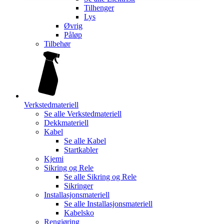
Tilhenger
Lys
Øvrig
Påløp
Tilbehør
Verkstedmateriell
Se alle
Verkstedmateriell
Dekkmateriell
Kabel
Se alle
Kabel
Startkabler
Kjemi
Sikring og Rele
Se alle
Sikring og Rele
Sikringer
Installasjonsmateriell
Se alle
Installasjonsmateriell
Kabelsko
Rengjøring