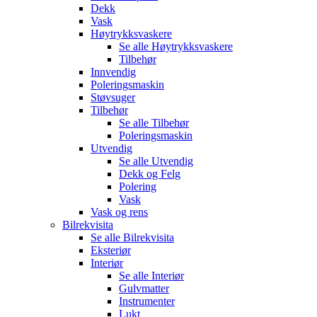
Dekk
Vask
Høytrykksvaskere
Se alle
Høytrykksvaskere
Tilbehør
Innvendig
Poleringsmaskin
Støvsuger
Tilbehør
Se alle
Tilbehør
Poleringsmaskin
Utvendig
Se alle
Utvendig
Dekk og Felg
Polering
Vask
Vask og rens
Bilrekvisita
Se alle
Bilrekvisita
Eksteriør
Interiør
Se alle
Interiør
Gulvmatter
Instrumenter
Lukt