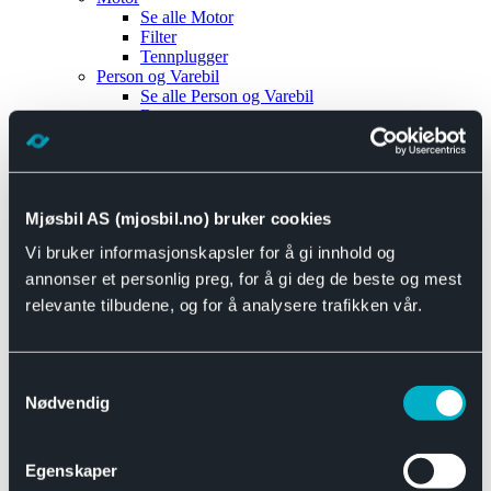
Se alle
Motor
Filter
Tennplugger
Person og Varebil
Se alle
Person og Varebil
Brems
Elektrisk
Bremser
Motor og drivverk
Universal
Se alle
Universal
Mjøsbil AS (mjosbil.no) bruker cookies
Bremsedeler
Vi bruker informasjonskapsler for å gi innhold og
Se alle
Bremsedeler
Bremsenippler
annonser et personlig preg, for å gi deg de beste og mest
Drivline og motor
relevante tilbudene, og for å analysere trafikken vår.
Se alle
Drivline og motor
Bensinpumpe
Eksosanlegg
Se alle
Eksosanlegg
Samtykkevalg
Reparasjonsmateriell
Nødvendig
Eksteriør
Se alle
Eksteriør
Horn og Tuter
Egenskaper
Speil
Interiør