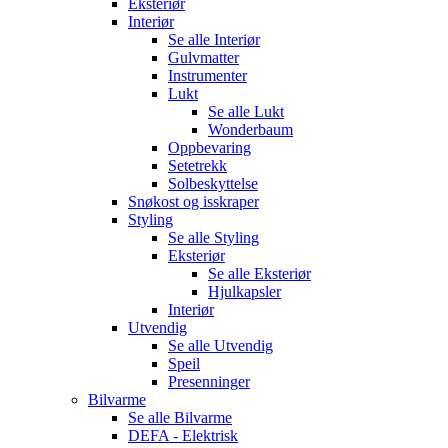
Eksteriør
Interiør
Se alle
Interiør
Gulvmatter
Instrumenter
Lukt
Se alle
Lukt
Wonderbaum
Oppbevaring
Setetrekk
Solbeskyttelse
Snøkost og isskraper
Styling
Se alle
Styling
Eksteriør
Se alle
Eksteriør
Hjulkapsler
Interiør
Utvendig
Se alle
Utvendig
Speil
Presenninger
Bilvarme
Se alle
Bilvarme
DEFA - Elektrisk