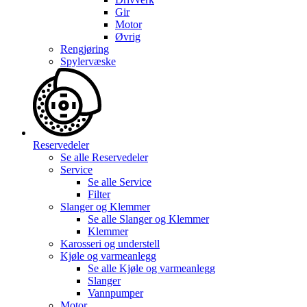
Gir
Motor
Øvrig
Rengjøring
Spylervæske
Reservedeler
Se alle
Reservedeler
Service
Se alle
Service
Filter
Slanger og Klemmer
Se alle
Slanger og Klemmer
Klemmer
Karosseri og understell
Kjøle og varmeanlegg
Se alle
Kjøle og varmeanlegg
Slanger
Vannpumper
Motor