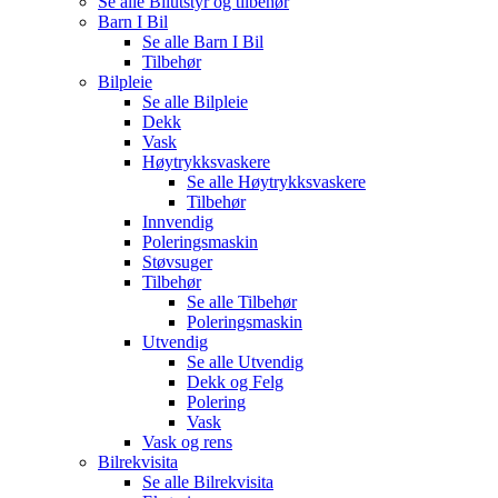
Se alle
Bilutstyr og tilbehør
Barn I Bil
Se alle
Barn I Bil
Tilbehør
Bilpleie
Se alle
Bilpleie
Dekk
Vask
Høytrykksvaskere
Se alle
Høytrykksvaskere
Tilbehør
Innvendig
Poleringsmaskin
Støvsuger
Tilbehør
Se alle
Tilbehør
Poleringsmaskin
Utvendig
Se alle
Utvendig
Dekk og Felg
Polering
Vask
Vask og rens
Bilrekvisita
Se alle
Bilrekvisita