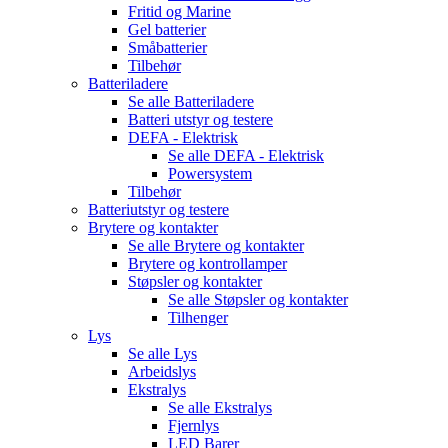
Fritid og Marine
Gel batterier
Småbatterier
Tilbehør
Batteriladere
Se alle
Batteriladere
Batteri utstyr og testere
DEFA - Elektrisk
Se alle
DEFA - Elektrisk
Powersystem
Tilbehør
Batteriutstyr og testere
Brytere og kontakter
Se alle
Brytere og kontakter
Brytere og kontrollamper
Støpsler og kontakter
Se alle
Støpsler og kontakter
Tilhenger
Lys
Se alle
Lys
Arbeidslys
Ekstralys
Se alle
Ekstralys
Fjernlys
LED Barer