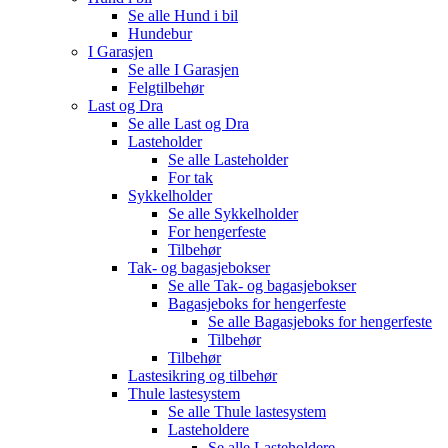
Se alle
Hund i bil
Hundebur
I Garasjen
Se alle
I Garasjen
Felgtilbehør
Last og Dra
Se alle
Last og Dra
Lasteholder
Se alle
Lasteholder
For tak
Sykkelholder
Se alle
Sykkelholder
For hengerfeste
Tilbehør
Tak- og bagasjebokser
Se alle
Tak- og bagasjebokser
Bagasjeboks for hengerfeste
Se alle
Bagasjeboks for hengerfeste
Tilbehør
Tilbehør
Lastesikring og tilbehør
Thule lastesystem
Se alle
Thule lastesystem
Lasteholdere
Se alle
Lasteholdere