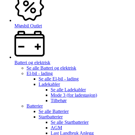
Mjøsbil Outlet
Batteri og elektrisk
Se alle
Batteri og elektrisk
El-bil - lading
Se alle
El-bil - lading
Ladekabler
Se alle
Ladekabler
Mode 3 (for ladestasjon)
Tilbehør
Batterier
Se alle
Batterier
Startbatterier
Se alle
Startbatterier
AGM
Last Landbruk Anlegg