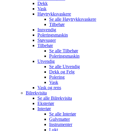
Dekk
Vask
Høytrykksvaskere
Se alle
Høytrykksvaskere
Tilbehør
Innvendig
Poleringsmaskin
Støvsuger
Tilbehør
Se alle
Tilbehør
Poleringsmaskin
Utvendig
Se alle
Utvendig
Dekk og Felg
Polering
Vask
Vask og rens
Bilrekvisita
Se alle
Bilrekvisita
Eksteriør
Interiør
Se alle
Interiør
Gulvmatter
Instrumenter
Lukt