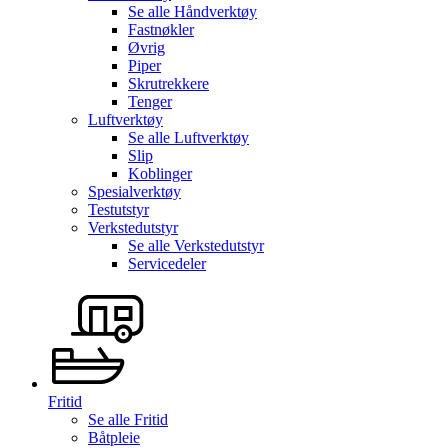
Se alle
Håndverktøy
Fastnøkler
Øvrig
Piper
Skrutrekkere
Tenger
Luftverktøy
Se alle
Luftverktøy
Slip
Koblinger
Spesialverktøy
Testutstyr
Verkstedutstyr
Se alle
Verkstedutstyr
Servicedeler
Fritid
Se alle
Fritid
Båtpleie