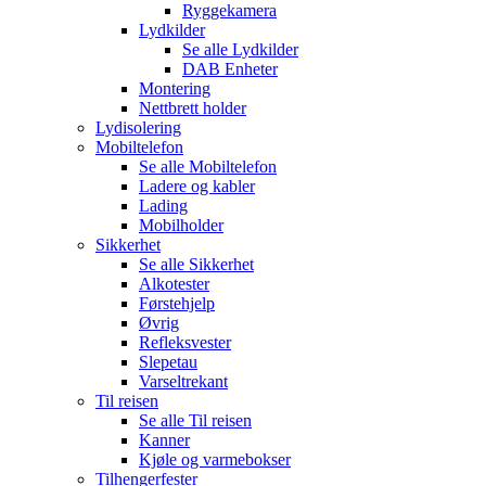
Ryggekamera
Lydkilder
Se alle
Lydkilder
DAB Enheter
Montering
Nettbrett holder
Lydisolering
Mobiltelefon
Se alle
Mobiltelefon
Ladere og kabler
Lading
Mobilholder
Sikkerhet
Se alle
Sikkerhet
Alkotester
Førstehjelp
Øvrig
Refleksvester
Slepetau
Varseltrekant
Til reisen
Se alle
Til reisen
Kanner
Kjøle og varmebokser
Tilhengerfester