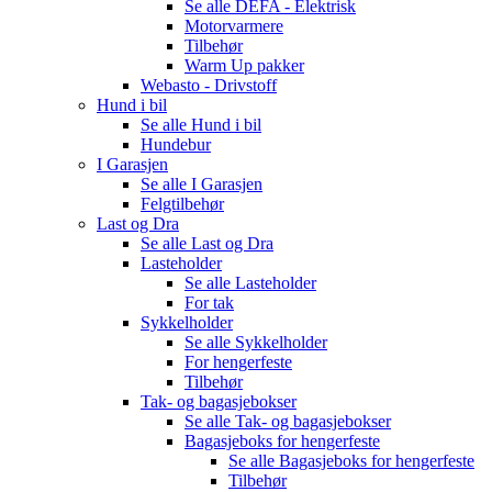
Se alle
DEFA - Elektrisk
Motorvarmere
Tilbehør
Warm Up pakker
Webasto - Drivstoff
Hund i bil
Se alle
Hund i bil
Hundebur
I Garasjen
Se alle
I Garasjen
Felgtilbehør
Last og Dra
Se alle
Last og Dra
Lasteholder
Se alle
Lasteholder
For tak
Sykkelholder
Se alle
Sykkelholder
For hengerfeste
Tilbehør
Tak- og bagasjebokser
Se alle
Tak- og bagasjebokser
Bagasjeboks for hengerfeste
Se alle
Bagasjeboks for hengerfeste
Tilbehør