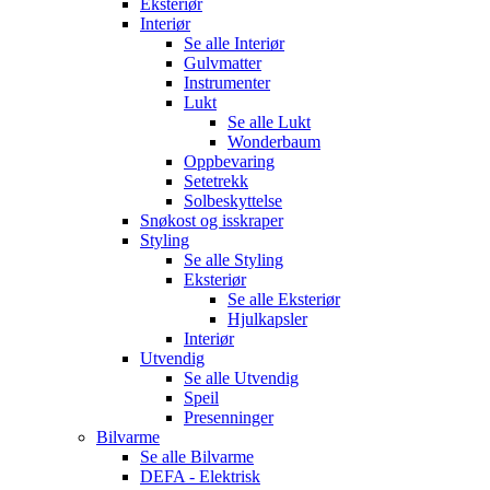
Eksteriør
Interiør
Se alle
Interiør
Gulvmatter
Instrumenter
Lukt
Se alle
Lukt
Wonderbaum
Oppbevaring
Setetrekk
Solbeskyttelse
Snøkost og isskraper
Styling
Se alle
Styling
Eksteriør
Se alle
Eksteriør
Hjulkapsler
Interiør
Utvendig
Se alle
Utvendig
Speil
Presenninger
Bilvarme
Se alle
Bilvarme
DEFA - Elektrisk