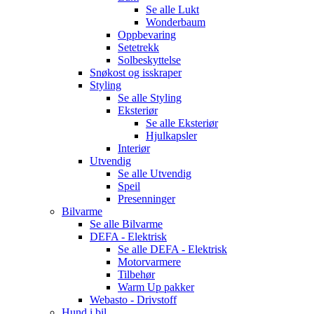
Se alle
Lukt
Wonderbaum
Oppbevaring
Setetrekk
Solbeskyttelse
Snøkost og isskraper
Styling
Se alle
Styling
Eksteriør
Se alle
Eksteriør
Hjulkapsler
Interiør
Utvendig
Se alle
Utvendig
Speil
Presenninger
Bilvarme
Se alle
Bilvarme
DEFA - Elektrisk
Se alle
DEFA - Elektrisk
Motorvarmere
Tilbehør
Warm Up pakker
Webasto - Drivstoff
Hund i bil