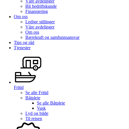
Våre avdelinger
Bli bedriftskunde
Finansiering
Om oss
Ledige stillinger
Våre avdelinger
Om oss
Bærekraft og samfunnsansvar
Tips og råd
Tjenester
Fritid
Se alle
Fritid
Båtpleie
Se alle
Båtpleie
Vask
Lyd og bilde
Til reisen