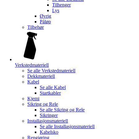
Tilhenger
Lys
Øvrig
Påløp
Tilbehør
Verkstedmateriell
Se alle
Verkstedmateriell
Dekkmateriell
Kabel
Se alle
Kabel
Startkabler
Kjemi
Sikring og Rele
Se alle
Sikring og Rele
Sikringer
Installasjonsmateriell
Se alle
Installasjonsmateriell
Kabelsko
Rengjøring