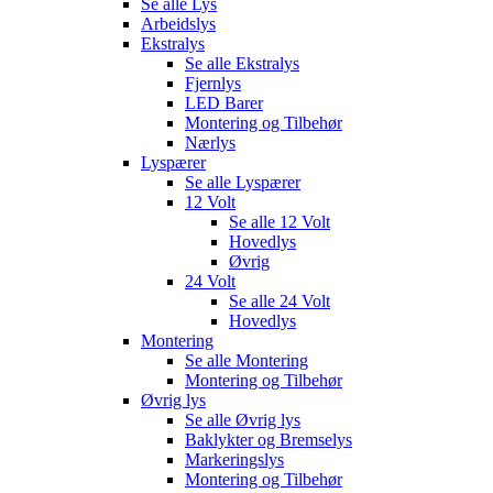
Se alle
Lys
Arbeidslys
Ekstralys
Se alle
Ekstralys
Fjernlys
LED Barer
Montering og Tilbehør
Nærlys
Lyspærer
Se alle
Lyspærer
12 Volt
Se alle
12 Volt
Hovedlys
Øvrig
24 Volt
Se alle
24 Volt
Hovedlys
Montering
Se alle
Montering
Montering og Tilbehør
Øvrig lys
Se alle
Øvrig lys
Baklykter og Bremselys
Markeringslys
Montering og Tilbehør