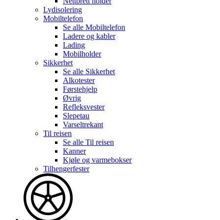
Nettbrett holder
Lydisolering
Mobiltelefon
Se alle
Mobiltelefon
Ladere og kabler
Lading
Mobilholder
Sikkerhet
Se alle
Sikkerhet
Alkotester
Førstehjelp
Øvrig
Refleksvester
Slepetau
Varseltrekant
Til reisen
Se alle
Til reisen
Kanner
Kjøle og varmebokser
Tilhengerfester