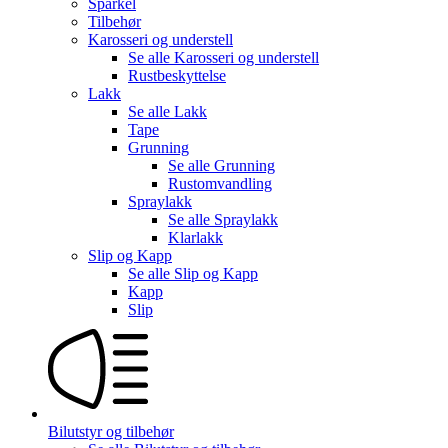
Sparkel
Tilbehør
Karosseri og understell
Se alle
Karosseri og understell
Rustbeskyttelse
Lakk
Se alle
Lakk
Tape
Grunning
Se alle
Grunning
Rustomvandling
Spraylakk
Se alle
Spraylakk
Klarlakk
Slip og Kapp
Se alle
Slip og Kapp
Kapp
Slip
Bilutstyr og tilbehør