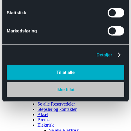
Se alle
Interiør
Sikkerhetsbelte
Statistikk
Tanklokk
Vindusviskere
Markedsføring
Detaljer
Tilhengere
Se alle
Tilhengere
Biltransport
Tillat alle
Maskinhenger
Yrkeshenger
Båthengere
Skaphengere
Ikke tillat
Varehengere
Reservedeler
Se alle
Reservedeler
Støpsler og kontakter
Aksel
Brems
Elektrisk
Se alle
Elektrisk