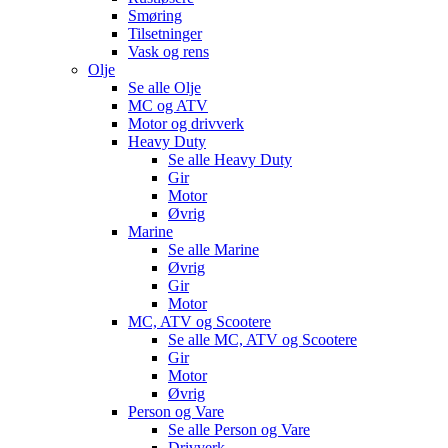
Smøring
Tilsetninger
Vask og rens
Olje
Se alle
Olje
MC og ATV
Motor og drivverk
Heavy Duty
Se alle
Heavy Duty
Gir
Motor
Øvrig
Marine
Se alle
Marine
Øvrig
Gir
Motor
MC, ATV og Scootere
Se alle
MC, ATV og Scootere
Gir
Motor
Øvrig
Person og Vare
Se alle
Person og Vare
Drivverk