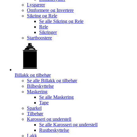
Lyspærer
Omformere og Invertere
Sikring og Rele
Se alle
Sikring og Rele
Rele
Sikringer
Startboostere
Billakk og tilbehør
Se alle
Billakk og tilbehør
Bilbeskyttelse
Maskering
Se alle
Maskering
Tape
Sparkel
Tilbehør
Karosseri og understell
Se alle
Karosseri og understell
Rustbeskyttelse
Lakk