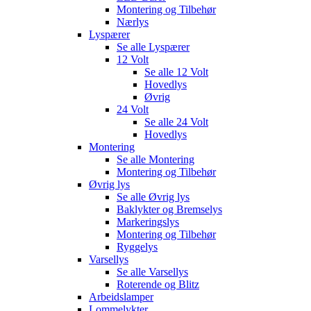
Montering og Tilbehør
Nærlys
Lyspærer
Se alle
Lyspærer
12 Volt
Se alle
12 Volt
Hovedlys
Øvrig
24 Volt
Se alle
24 Volt
Hovedlys
Montering
Se alle
Montering
Montering og Tilbehør
Øvrig lys
Se alle
Øvrig lys
Baklykter og Bremselys
Markeringslys
Montering og Tilbehør
Ryggelys
Varsellys
Se alle
Varsellys
Roterende og Blitz
Arbeidslamper
Lommelykter