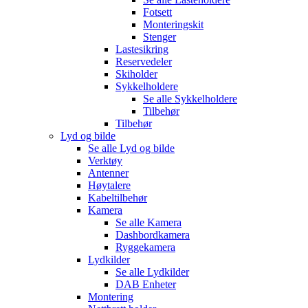
Fotsett
Monteringskit
Stenger
Lastesikring
Reservedeler
Skiholder
Sykkelholdere
Se alle
Sykkelholdere
Tilbehør
Tilbehør
Lyd og bilde
Se alle
Lyd og bilde
Verktøy
Antenner
Høytalere
Kabeltilbehør
Kamera
Se alle
Kamera
Dashbordkamera
Ryggekamera
Lydkilder
Se alle
Lydkilder
DAB Enheter
Montering