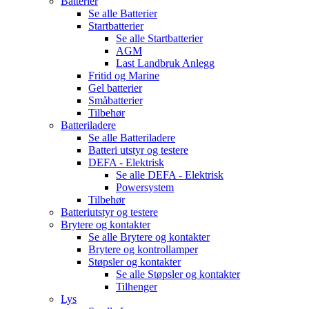
Batterier
Se alle
Batterier
Startbatterier
Se alle
Startbatterier
AGM
Last Landbruk Anlegg
Fritid og Marine
Gel batterier
Småbatterier
Tilbehør
Batteriladere
Se alle
Batteriladere
Batteri utstyr og testere
DEFA - Elektrisk
Se alle
DEFA - Elektrisk
Powersystem
Tilbehør
Batteriutstyr og testere
Brytere og kontakter
Se alle
Brytere og kontakter
Brytere og kontrollamper
Støpsler og kontakter
Se alle
Støpsler og kontakter
Tilhenger
Lys