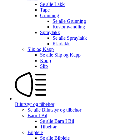
Se alle
Lakk
Tape
Grunning
Se alle
Grunning
Rustomvandling
Spraylakk
Se alle
Spraylakk
Klarlakk
Slip og Kapp
Se alle
Slip og Kapp
Kapp
Slip
Bilutstyr og tilbehør
Se alle
Bilutstyr og tilbehør
Barn I Bil
Se alle
Barn I Bil
Tilbehør
Bilpleie
Se alle
Bilpleie