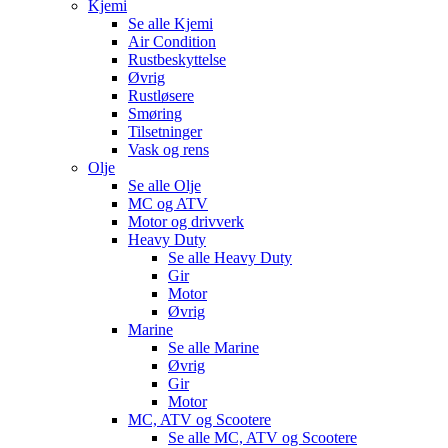
Kjemi
Se alle
Kjemi
Air Condition
Rustbeskyttelse
Øvrig
Rustløsere
Smøring
Tilsetninger
Vask og rens
Olje
Se alle
Olje
MC og ATV
Motor og drivverk
Heavy Duty
Se alle
Heavy Duty
Gir
Motor
Øvrig
Marine
Se alle
Marine
Øvrig
Gir
Motor
MC, ATV og Scootere
Se alle
MC, ATV og Scootere