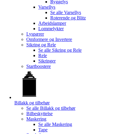
Ryggelys
Varsellys
Se alle
Varsellys
Roterende og Blitz
Arbeidslamper
Lommelykter
Lyspærer
Omformere og Invertere
Sikring og Rele
Se alle
Sikring og Rele
Rele
Sikringer
Startboostere
Billakk og tilbehør
Se alle
Billakk og tilbehør
Bilbeskyttelse
Maskering
Se alle
Maskering
Tape