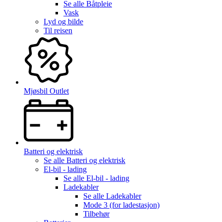
Se alle
Båtpleie
Vask
Lyd og bilde
Til reisen
Mjøsbil Outlet
Batteri og elektrisk
Se alle
Batteri og elektrisk
El-bil - lading
Se alle
El-bil - lading
Ladekabler
Se alle
Ladekabler
Mode 3 (for ladestasjon)
Tilbehør