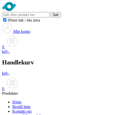
Søk
Priser ink
/
eks mva
Min konto
0
kr
0
,-
Handlekurv
kr
0
,-
0
Produkter
Hjem
Bestill time
Kontakt oss