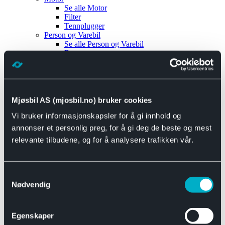
Se alle
Motor
Filter
Tennplugger
Person og Varebil
Se alle
Person og Varebil
Brems
Elektrisk
Bremser
Motor og drivverk
Universal
Se alle
Universal
Mjøsbil AS (mjosbil.no) bruker cookies
Bremsedeler
Vi bruker informasjonskapsler for å gi innhold og
Se alle
Bremsedeler
Bremsenippler
annonser et personlig preg, for å gi deg de beste og mest
Drivline og motor
relevante tilbudene, og for å analysere trafikken vår.
Se alle
Drivline og motor
Bensinpumpe
Eksosanlegg
Se alle
Eksosanlegg
Samtykkevalg
Reparasjonsmateriell
Nødvendig
Eksteriør
Se alle
Eksteriør
Horn og Tuter
Egenskaper
Speil
Interiør