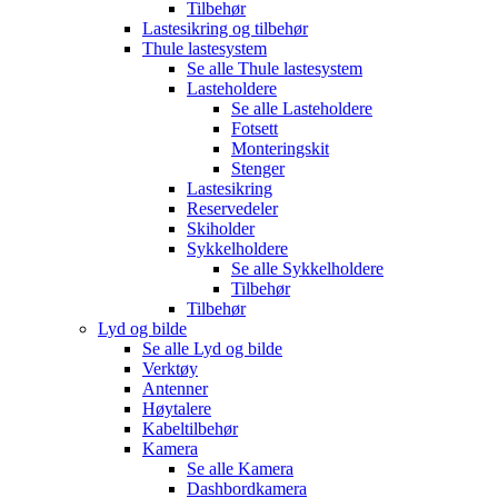
Tilbehør
Lastesikring og tilbehør
Thule lastesystem
Se alle
Thule lastesystem
Lasteholdere
Se alle
Lasteholdere
Fotsett
Monteringskit
Stenger
Lastesikring
Reservedeler
Skiholder
Sykkelholdere
Se alle
Sykkelholdere
Tilbehør
Tilbehør
Lyd og bilde
Se alle
Lyd og bilde
Verktøy
Antenner
Høytalere
Kabeltilbehør
Kamera
Se alle
Kamera
Dashbordkamera