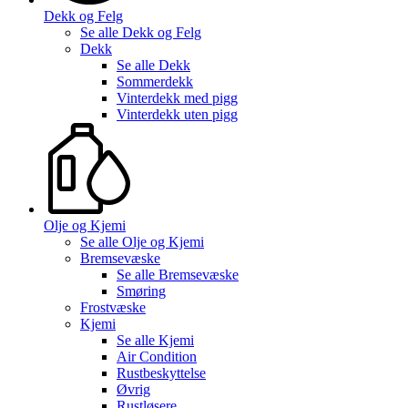
Dekk og Felg
Se alle
Dekk og Felg
Dekk
Se alle
Dekk
Sommerdekk
Vinterdekk med pigg
Vinterdekk uten pigg
Olje og Kjemi
Se alle
Olje og Kjemi
Bremsevæske
Se alle
Bremsevæske
Smøring
Frostvæske
Kjemi
Se alle
Kjemi
Air Condition
Rustbeskyttelse
Øvrig
Rustløsere