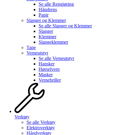
Se alle
Rengjøring
Håndrens
Papir
Slanger og Klemmer
Se alle
Slanger og Klemmer
Slanger
Klemmer
Slangeklemmer
Tape
Verneutstyr
Se alle
Verneutstyr
Hansker
Hørselvern
Masker
Vernebriller
Verktøy
Se alle
Verktøy
Elektroverktøy
Håndverktøy