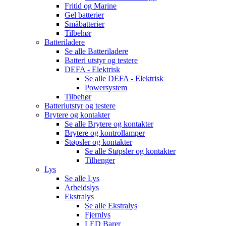
Fritid og Marine
Gel batterier
Småbatterier
Tilbehør
Batteriladere
Se alle
Batteriladere
Batteri utstyr og testere
DEFA - Elektrisk
Se alle
DEFA - Elektrisk
Powersystem
Tilbehør
Batteriutstyr og testere
Brytere og kontakter
Se alle
Brytere og kontakter
Brytere og kontrollamper
Støpsler og kontakter
Se alle
Støpsler og kontakter
Tilhenger
Lys
Se alle
Lys
Arbeidslys
Ekstralys
Se alle
Ekstralys
Fjernlys
LED Barer