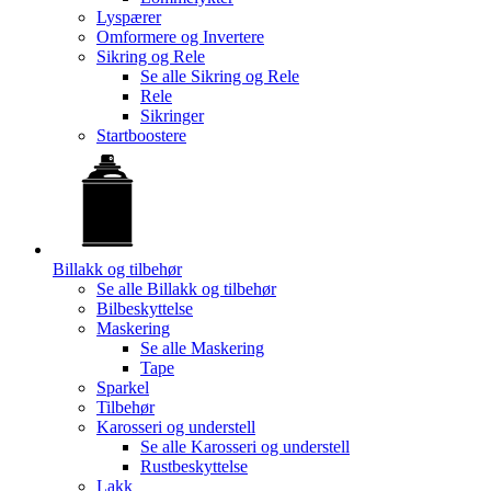
Lyspærer
Omformere og Invertere
Sikring og Rele
Se alle
Sikring og Rele
Rele
Sikringer
Startboostere
Billakk og tilbehør
Se alle
Billakk og tilbehør
Bilbeskyttelse
Maskering
Se alle
Maskering
Tape
Sparkel
Tilbehør
Karosseri og understell
Se alle
Karosseri og understell
Rustbeskyttelse
Lakk