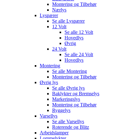
Montering og Tilbehør
Nærlys
Lyspærer
Se alle
Lyspærer
12 Volt
Se alle
12 Volt
Hovedlys
Øvrig
24 Volt
Se alle
24 Volt
Hovedlys
Montering
Se alle
Montering
Montering og Tilbehør
Øvrig lys
Se alle
Øvrig lys
Baklykter og Bremselys
Markeringslys
Montering og Tilbehør
Ryggelys
Varsellys
Se alle
Varsellys
Roterende og Blitz
Arbeidslamper
Lommelykter