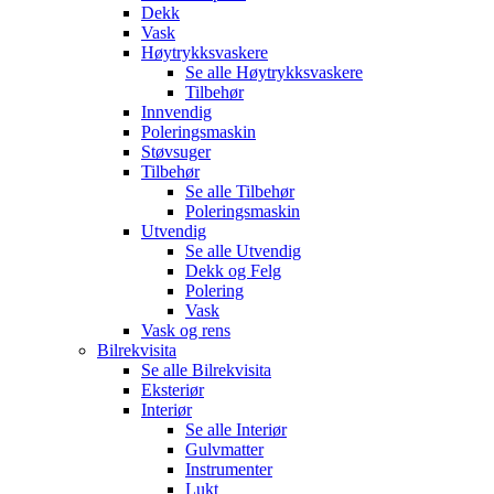
Dekk
Vask
Høytrykksvaskere
Se alle
Høytrykksvaskere
Tilbehør
Innvendig
Poleringsmaskin
Støvsuger
Tilbehør
Se alle
Tilbehør
Poleringsmaskin
Utvendig
Se alle
Utvendig
Dekk og Felg
Polering
Vask
Vask og rens
Bilrekvisita
Se alle
Bilrekvisita
Eksteriør
Interiør
Se alle
Interiør
Gulvmatter
Instrumenter
Lukt