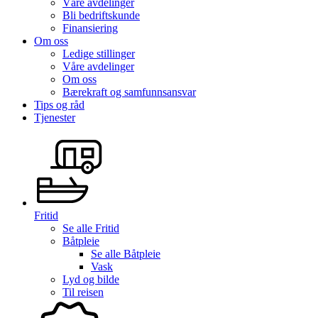
Våre avdelinger
Bli bedriftskunde
Finansiering
Om oss
Ledige stillinger
Våre avdelinger
Om oss
Bærekraft og samfunnsansvar
Tips og råd
Tjenester
Fritid
Se alle
Fritid
Båtpleie
Se alle
Båtpleie
Vask
Lyd og bilde
Til reisen