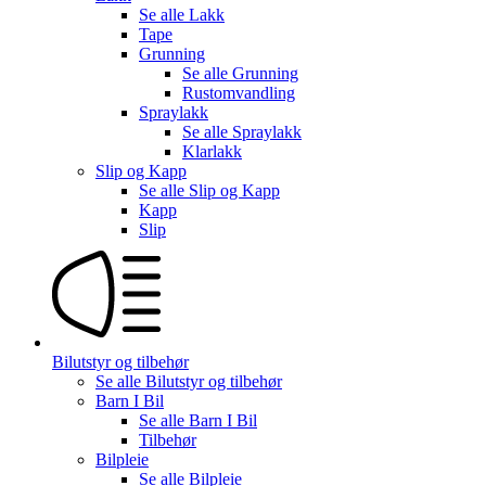
Se alle
Lakk
Tape
Grunning
Se alle
Grunning
Rustomvandling
Spraylakk
Se alle
Spraylakk
Klarlakk
Slip og Kapp
Se alle
Slip og Kapp
Kapp
Slip
Bilutstyr og tilbehør
Se alle
Bilutstyr og tilbehør
Barn I Bil
Se alle
Barn I Bil
Tilbehør
Bilpleie
Se alle
Bilpleie