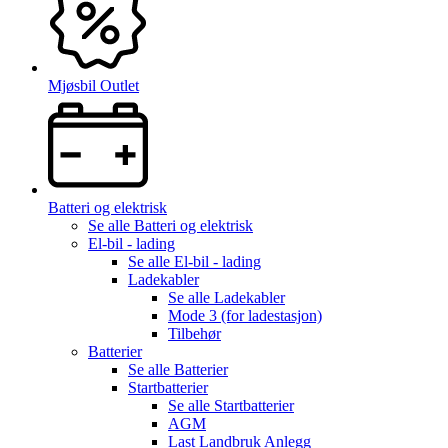
Mjøsbil Outlet
Batteri og elektrisk
Se alle
Batteri og elektrisk
El-bil - lading
Se alle
El-bil - lading
Ladekabler
Se alle
Ladekabler
Mode 3 (for ladestasjon)
Tilbehør
Batterier
Se alle
Batterier
Startbatterier
Se alle
Startbatterier
AGM
Last Landbruk Anlegg