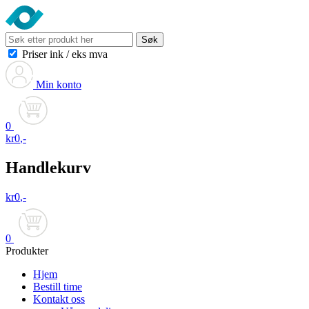
Søk
Priser ink
/
eks mva
Min konto
0
kr
0
,-
Handlekurv
kr
0
,-
0
Produkter
Hjem
Bestill time
Kontakt oss